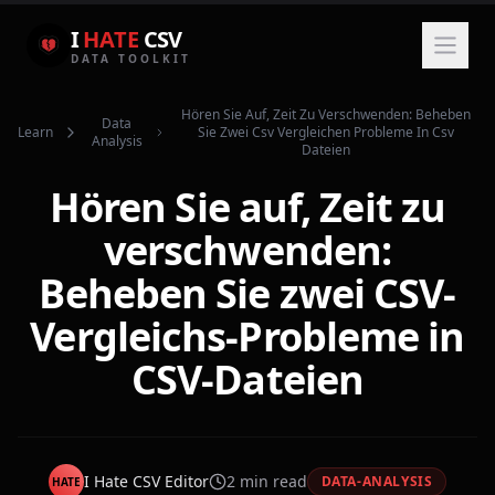
I
HATE
CSV
DATA TOOLKIT
Hören Sie Auf, Zeit Zu Verschwenden: Beheben
Data
Learn
Sie Zwei Csv Vergleichen Probleme In Csv
Analysis
Dateien
Hören Sie auf, Zeit zu
verschwenden:
Beheben Sie zwei CSV-
Vergleichs-Probleme in
CSV-Dateien
I Hate CSV Editor
2
min read
DATA-ANALYSIS
HATE