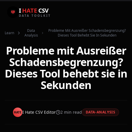
I
HATE
CSV
DATA TOOLKIT
Data
Probleme Mit Ausreißer Schadensbegrenzung?
Learn
Analysis
Dieses Tool Behebt Sie In Sekunden
Probleme mit Ausreißer
Schadensbegrenzung?
Dieses Tool behebt sie in
Sekunden
I Hate CSV Editor
2
min read
DATA-ANALYSIS
HATE