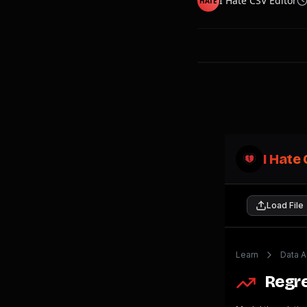
I Hate CSV Editor
HATE