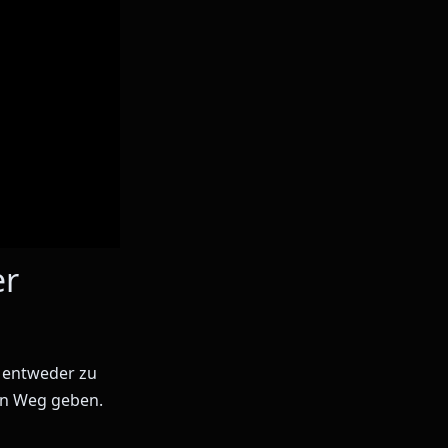
er
d entweder zu
en Weg geben.