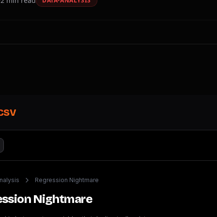
2
min read
DATA-ANALYSIS