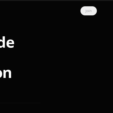
Join
de
on