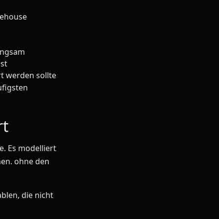
rehouse
langsam
ist
t werden sollte
ufigsten
rt
e. Es modelliert
ehen. ohne den
blen, die nicht