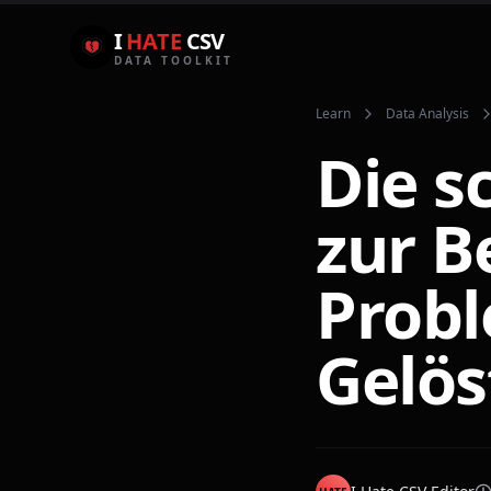
I
HATE
CSV
DATA TOOLKIT
Learn
Data Analysis
Die s
zur 
Probl
Gelös