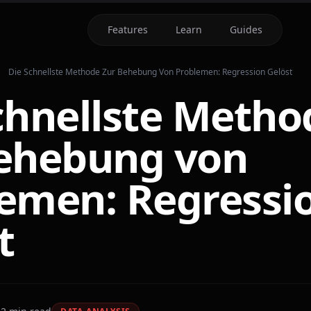
Features
Learn
Guides
Die Schnellste Methode Zur Behebung Von Problemen: Regression Gelöst
chnellste Metho
Behebung von
emen: Regressi
t