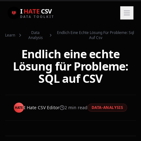
I
HATE
CSV
DATA TOOLKIT
Data
Endlich Eine Echte Lösung Für Probleme: Sql
Learn
Analysis
Auf Csv
Endlich eine echte
Lösung für Probleme:
SQL auf CSV
I Hate CSV Editor
2
min read
DATA-ANALYSIS
HATE