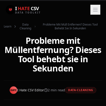
I
HATE
CSV
DATA TOOLKIT
Data
Probleme Mit Müll Entfernen? Dieses Tool
Learn
Cleaning
Behebt Sie In Sekunden
Probleme mit
Müllentfernung? Dieses
Tool behebt sie in
Sekunden
I Hate CSV Editor
2
min read
DATA-CLEANING
HATE