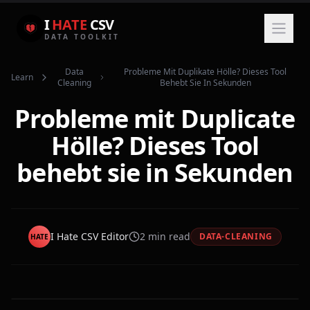
I
HATE
CSV
DATA TOOLKIT
Data
Probleme Mit Duplikate Hölle? Dieses Tool
Learn
Cleaning
Behebt Sie In Sekunden
Probleme mit Duplicate
Hölle? Dieses Tool
behebt sie in Sekunden
I Hate CSV Editor
2
min read
DATA-CLEANING
HATE