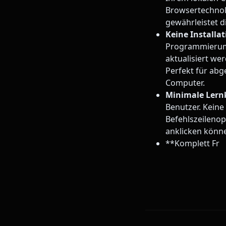
Browsertechnol
gewährleistet d
Keine Installat
Programmierumg
aktualisiert we
Perfekt für a
Computer.
Minimale Lern
Benutzer. Keine
Befehlszeileno
anklicken könn
**Komplett Fr