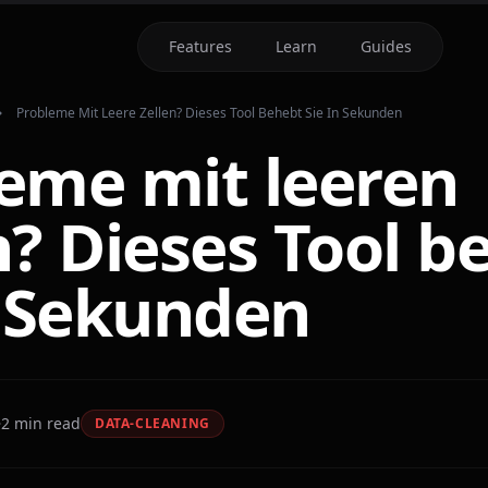
Features
Learn
Guides
Probleme Mit Leere Zellen? Dieses Tool Behebt Sie In Sekunden
eme mit leeren
n? Dieses Tool b
n Sekunden
2
min read
DATA-CLEANING