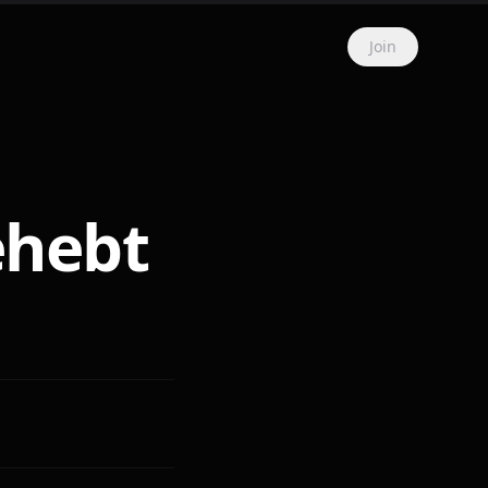
Join
ehebt