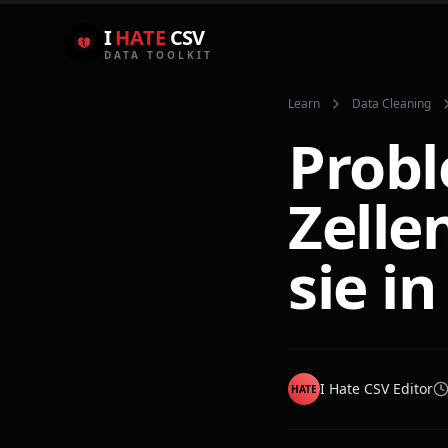
I
HATE
CSV
DATA TOOLKIT
Learn
Data Cleaning
Probl
Zelle
sie i
I Hate CSV Editor
HATE