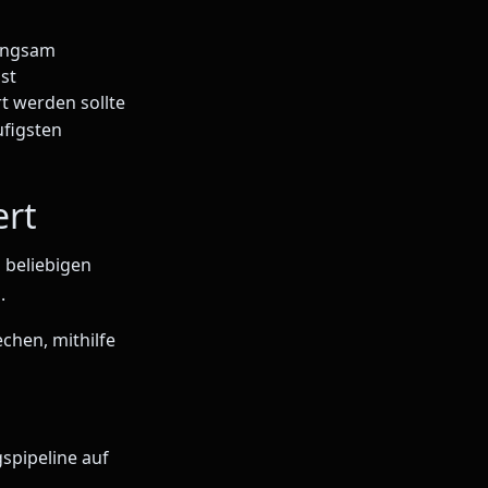
langsam
ist
t werden sollte
ufigsten
ert
 beliebigen
.
chen, mithilfe
spipeline auf