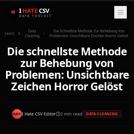
I
HATE
CSV
DATA TOOLKIT
Data
Die Schnellste Methode Zur Behebung Von
Learn
Cleaning
Problemen: Unsichtbare Zeichen Horror Gelöst
Die schnellste Methode
zur Behebung von
Problemen: Unsichtbare
Zeichen Horror Gelöst
I Hate CSV Editor
2
min read
DATA-CLEANING
HATE