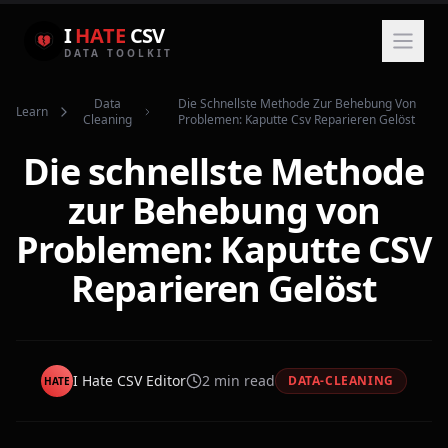
I
HATE
CSV
DATA TOOLKIT
Data
Die Schnellste Methode Zur Behebung Von
Learn
Cleaning
Problemen: Kaputte Csv Reparieren Gelöst
Die schnellste Methode
zur Behebung von
Problemen: Kaputte CSV
Reparieren Gelöst
I Hate CSV Editor
2
min read
DATA-CLEANING
HATE