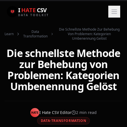
I
HATE
CSV
DATA TOOLKIT
Die Schnellste Methode Zur Behebung
Data
Learn
Von Problemen: Kategorien
Transformation
Umbenennung Gelöst
Die schnellste Methode
zur Behebung von
Problemen: Kategorien
Umbenennung Gelöst
I Hate CSV Editor
2
min read
HATE
DATA-TRANSFORMATION