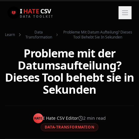
I
HATE
CSV
DATA TOOLKIT
Data
Probleme Mit Datum Aufteilung? Dieses
Learn
Transformation
Tool Behebt Sie In Sekunden
Probleme mit der
Datumsaufteilung?
Dieses Tool behebt sie in
Sekunden
I Hate CSV Editor
2
min read
HATE
DATA-TRANSFORMATION