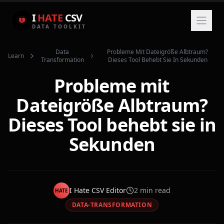
I
HATE
CSV
DATA TOOLKIT
Data
Probleme Mit Dateigröße Albtraum?
Learn
Transformation
Dieses Tool Behebt Sie In Sekunden
Probleme mit
Dateigröße Albtraum?
Dieses Tool behebt sie in
Sekunden
I Hate CSV Editor
2
min read
HATE
DATA-TRANSFORMATION