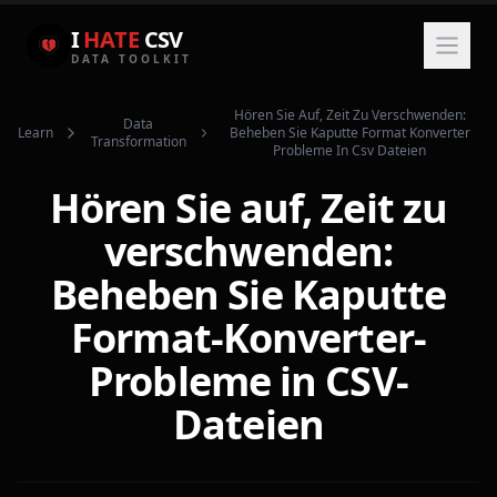
I
HATE
CSV
DATA TOOLKIT
Hören Sie Auf, Zeit Zu Verschwenden:
Data
Learn
Beheben Sie Kaputte Format Konverter
Transformation
Probleme In Csv Dateien
Hören Sie auf, Zeit zu
verschwenden:
Beheben Sie Kaputte
Format-Konverter-
Probleme in CSV-
Dateien