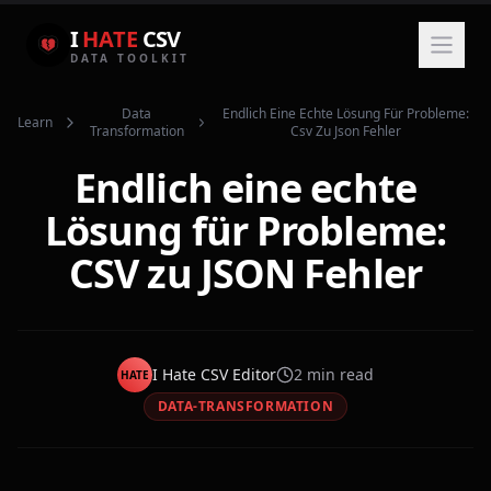
I
HATE
CSV
DATA TOOLKIT
Data
Endlich Eine Echte Lösung Für Probleme:
Learn
Transformation
Csv Zu Json Fehler
Endlich eine echte
Lösung für Probleme:
CSV zu JSON Fehler
I Hate CSV Editor
2
min read
HATE
DATA-TRANSFORMATION