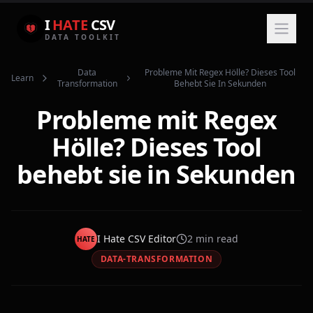
I
HATE
CSV
DATA TOOLKIT
Data
Probleme Mit Regex Hölle? Dieses Tool
Learn
Transformation
Behebt Sie In Sekunden
Probleme mit Regex
Hölle? Dieses Tool
behebt sie in Sekunden
I Hate CSV Editor
2
min read
HATE
DATA-TRANSFORMATION