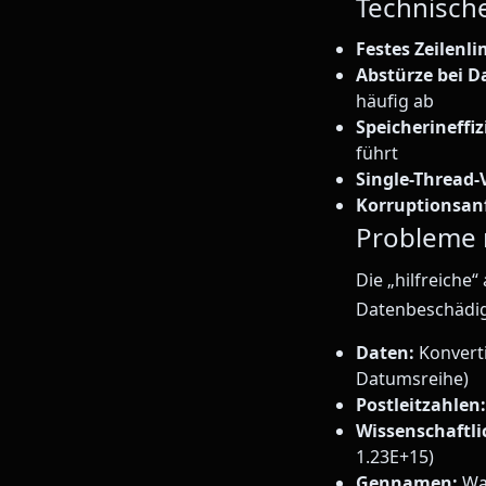
Technisch
Festes Zeilenli
Abstürze bei D
häufig ab
Speicherineffiz
führt
Single-Thread-
Korruptionsanf
Probleme 
Die „hilfreiche
Datenbeschädi
Daten:
Konverti
Datumsreihe)
Postleitzahlen:
Wissenschaftli
1.23E+15)
Gennamen:
Wan