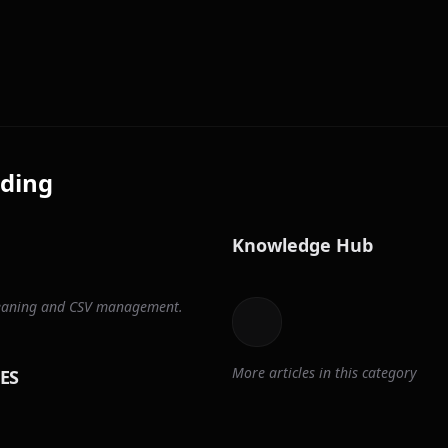
ding
Knowledge Hub
cleaning and CSV management.
More articles in this category
ES