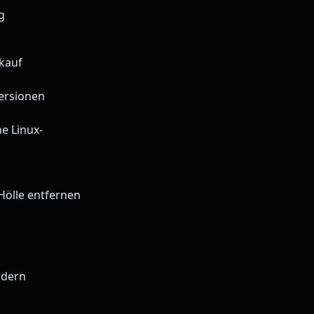
g
lkauf
Versionen
e Linux-
Hölle entfernen
rdern