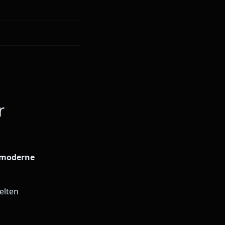
r
r moderne
elten