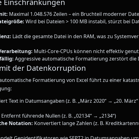
e Einschränkungen
mit:
Maximal 1.048.576 Zeilen – ein Bruchteil moderner Dat
ateigröße:
Wird bei Dateien > 100 MB instabil, stürzt bei D
ienz:
Lädt die gesamte Datei in den RAM, was zu Systemv
Verarbeitung:
Multi-Core-CPUs können nicht effektiv genu
ällig:
Aggressive automatische Formatierung zerstört die 
mit der Datenkorruption
“ automatische Formatierung von Excel führt zu einer katas
gung:
ert Text in Datumsangaben (z. B. „März 2020“ → „20. März“
Entfernt führende Nullen (z. B. „02134“ → „2134“)
che Notation:
Konvertiert lange Zahlen (z. B. Kreditkart
delt Genidentifikatoren wie SEPT2 in Datumsangaben um