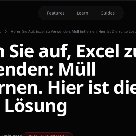
Features
Learn
Guides
s
Hören Sie Auf, Excel Zu Verwenden: Müll Entfernen. Hier Ist Die Echte Lös
 Sie auf, Excel z
nden: Müll
rnen. Hier ist di
 Lösung