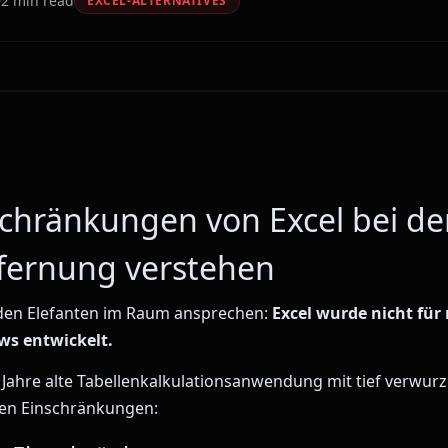
2
min read
EXCEL-ALTERNATIVES
schränkungen von Excel bei de
fernung verstehen
 den Elefanten im Raum ansprechen:
Excel wurde nicht fü
ws entwickelt.
40 Jahre alte Tabellenkalkulationsanwendung mit tief verwurz
hen Einschränkungen: