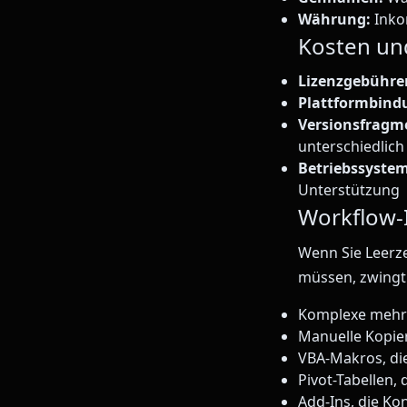
Währung:
Inko
Kosten un
Lizenzgebühre
Plattformbind
Versionsfragm
unterschiedlich 
Betriebssyste
Unterstützung
Workflow-I
Wenn Sie Leerze
müssen, zwingt
Komplexe mehrst
Manuelle Kopier
VBA-Makros, di
Pivot-Tabellen, 
Add-Ins, die Ko