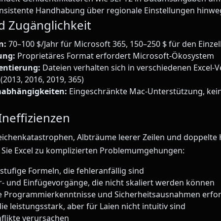
nsistente Handhabung über regionale Einstellungen hinwe
d Zugänglichkeit
n:
70–100 $/Jahr für Microsoft 365, 150–250 $ für den Einze
ung:
Proprietäres Format erfordert Microsoft-Ökosystem
entierung:
Dateien verhalten sich in verschiedenen Excel-
(2013, 2016, 2019, 365)
mabhängigkeiten:
Eingeschränkte Mac-Unterstützung, kein
neffizienzen
ichenkatastrophen, Albträume leerer Zeilen und doppelte 
 Sie Excel zu komplizierten Problemumgehungen:
ufige Formeln, die fehleranfällig sind
- und Einfügevorgänge, die nicht skaliert werden können
e Programmierkenntnisse und Sicherheitsausnahmen erfo
die leistungsstark, aber für Laien nicht intuitiv sind
nflikte verursachen