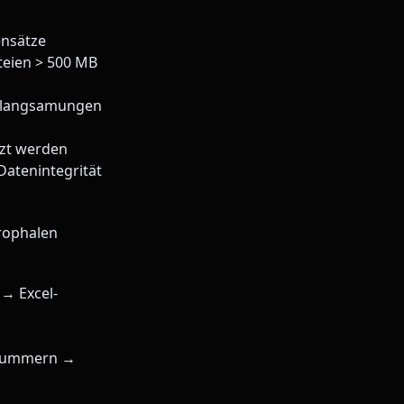
ensätze
ateien > 500 MB
erlangsamungen
tzt werden
Datenintegrität
trophalen
 → Excel-
ennummern →