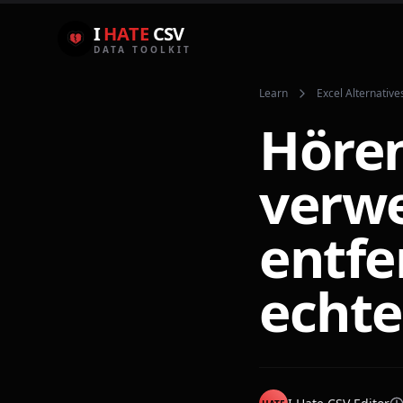
I
HATE
CSV
DATA TOOLKIT
Learn
Excel Alternative
Hören
verwe
entfe
echte