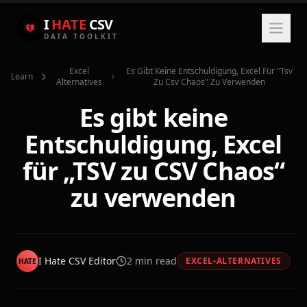
I
HATE
CSV
DATA TOOLKIT
Excel
Es Gibt Keine Entschuldigung, Excel Für "tsv
Learn
Alternatives
Zu Csv Chaos" Zu Verwenden
Es gibt keine
Entschuldigung, Excel
für „TSV zu CSV Chaos“
zu verwenden
I Hate CSV Editor
2
min read
EXCEL-ALTERNATIVES
HATE