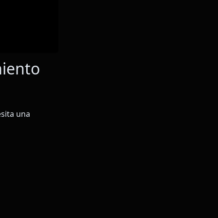
miento
esita una