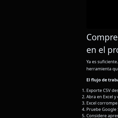
Compren
en el p
Ya es suficient
herramienta qu
El flujo de tra
Exporte CSV de
Abra en Excel y 
Excel corrompe 
Pruebe Google 
Considere apren