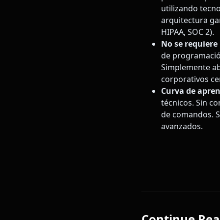
utilizando tec
arquitectura ga
HIPAA, SOC 2).
No se requiere 
de programación
Simplemente abr
corporativos c
Curva de apren
técnicos. Sin c
de comandos. Si
avanzados.
Continue Rea