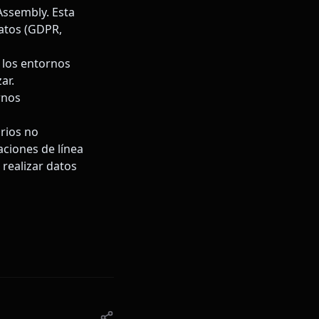
ssembly. Esta
datos (GDPR,
o los entornos
ar.
rnos
arios no
aciones de línea
 realizar datos