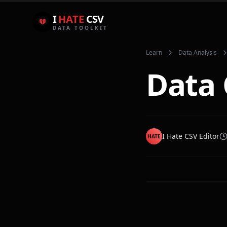
I
HATE
CSV
DATA TOOLKIT
Learn
Data Analysis
Data 
I Hate CSV Editor
HATE