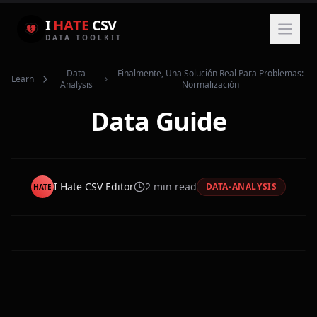
I
HATE
CSV
DATA TOOLKIT
Data
Finalmente, Una Solución Real Para Problemas:
Learn
Analysis
Normalización
Data Guide
I Hate CSV Editor
2
min read
DATA-ANALYSIS
HATE