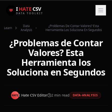
I
HATE
CSV
DATA TOOLKIT
Data
¿problemas De Contar Valores? Esta
Learn
Analysis
Herramienta Los Soluciona En Segundos
¿Problemas de Contar
Valores? Esta
Herramienta los
Soluciona en Segundos
I Hate CSV Editor
2
min read
DATA-ANALYSIS
HATE