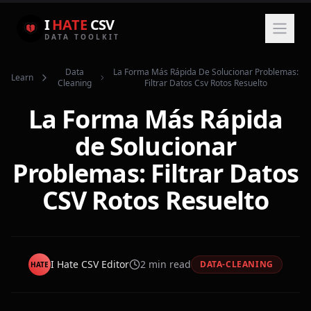
I
HATE
CSV
DATA TOOLKIT
Data
La Forma Más Rápida De Solucionar Problemas:
Learn
Cleaning
Filtrar Datos Csv Rotos Resuelto
La Forma Más Rápida
de Solucionar
Problemas: Filtrar Datos
CSV Rotos Resuelto
I Hate CSV Editor
2
min read
DATA-CLEANING
HATE