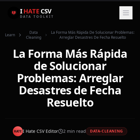
I
HATE
CSV
DATA TOOLKIT
Data
La Forma Más Rápida De Solucionar Problemas:
Learn
Cleaning
Arreglar Desastres De Fecha Resuelto
La Forma Más Rápida
de Solucionar
Problemas: Arreglar
Desastres de Fecha
Resuelto
I Hate CSV Editor
2
min read
DATA-CLEANING
HATE