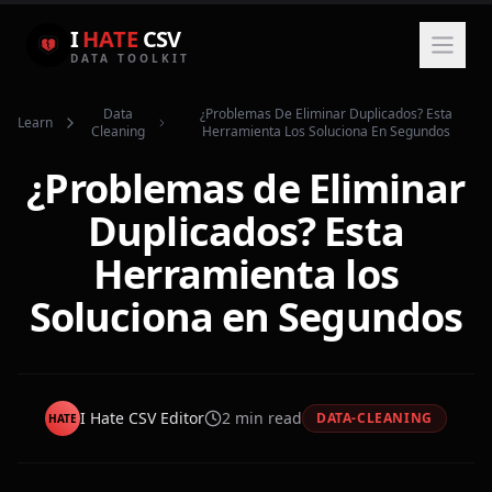
I
HATE
CSV
DATA TOOLKIT
Data
¿problemas De Eliminar Duplicados? Esta
Learn
Cleaning
Herramienta Los Soluciona En Segundos
¿Problemas de Eliminar
Duplicados? Esta
Herramienta los
Soluciona en Segundos
I Hate CSV Editor
2
min read
DATA-CLEANING
HATE