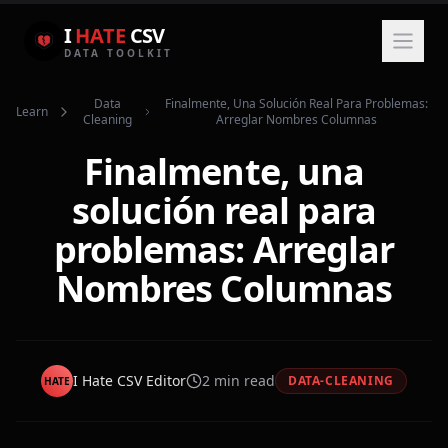
I
HATE
CSV
DATA TOOLKIT
Data
Finalmente, Una Solución Real Para Problemas:
Learn
Cleaning
Arreglar Nombres Columnas
Finalmente, una
solución real para
problemas: Arreglar
Nombres Columnas
I Hate CSV Editor
2
min read
DATA-CLEANING
HATE