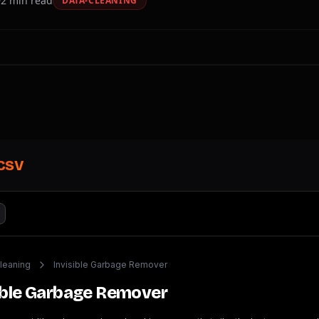
2
min read
DATA-CLEANING