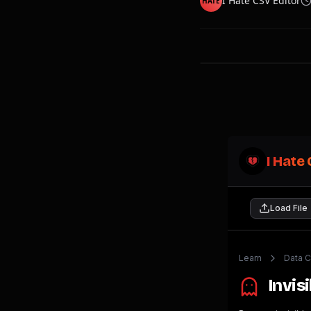
I Hate CSV Editor
HATE