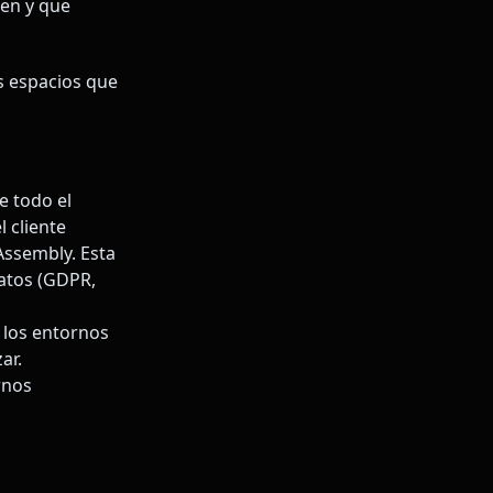
pen y que
os espacios que
 todo el
 cliente
ssembly. Esta
datos (GDPR,
o los entornos
ar.
rnos