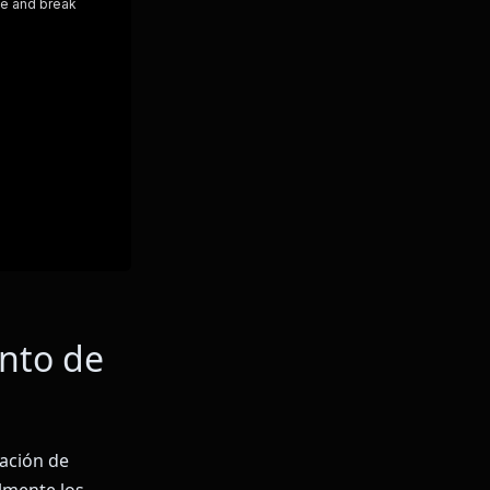
ento de
ación de