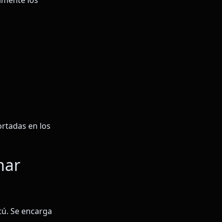
almente los
ortadas en los
nar
tú. Se encarga