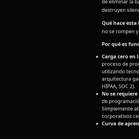
de eliminar la 
destruyen silen
Qué hace esta
no se rompen y
Por qué es fun
Carga cero en 
proceso de proc
utilizando tec
arquitectura ga
HIPAA, SOC 2).
No se requiere 
de programación
Simplemente abr
corporativos c
Curva de apren