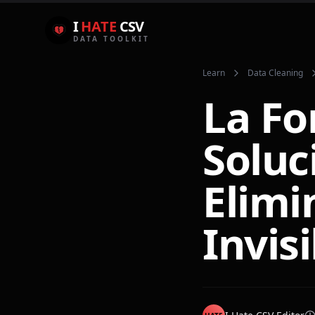
I
HATE
CSV
DATA TOOLKIT
Learn
Data Cleaning
La Fo
Soluc
Elimi
Invis