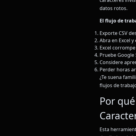
caracteres invi
datos rotos.
El flujo de tra
Exporte CSV de
Abra en Excel y 
Excel corrompe 
Pruebe Google 
Considere apren
Perder horas a
¿Te suena famil
flujos de trabaj
Por qué
Caracter
Esta herramient