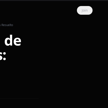
Join
s Resuelto
 de
: