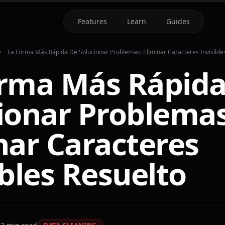
Features
Learn
Guides
La Forma Más Rápida De Solucionar Problemas: Eliminar Caracteres Invisible
rma Más Rápida
ionar Problemas
nar Caracteres
ibles Resuelto