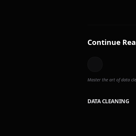
Continue Rea
Master the art of data 
DATA CLEANING