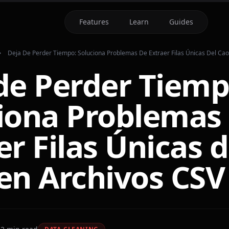
Features
Learn
Guides
Deja De Perder Tiempo: Soluciona Problemas De Extraer Filas Únicas Del Cao
de Perder Tiemp
iona Problemas
er Filas Únicas d
en Archivos CSV