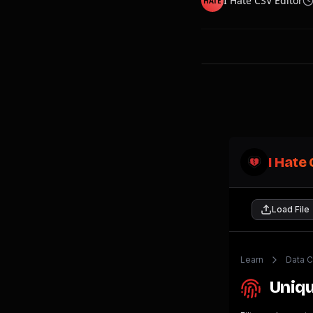
I Hate CSV Editor
HATE