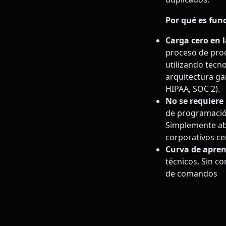
Por qué es fun
Carga cero en 
proceso de proc
utilizando tec
arquitectura ga
HIPAA, SOC 2).
No se requiere 
de programación
Simplemente abr
corporativos c
Curva de apren
técnicos. Sin c
de comandos