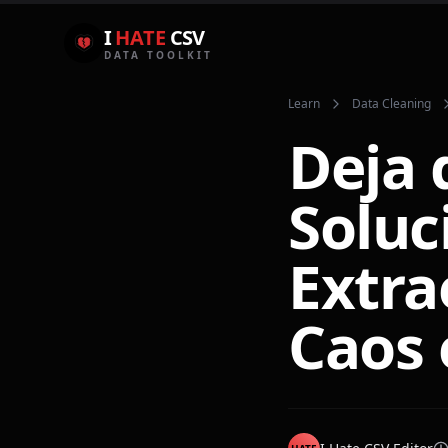
I
HATE
CSV
DATA TOOLKIT
Learn
Data Cleaning
Deja 
Soluc
Extra
Caos 