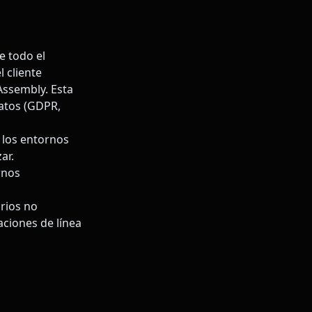
 todo el
 cliente
ssembly. Esta
datos (GDPR,
o los entornos
ar.
rnos
arios no
aciones de línea