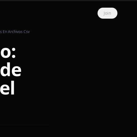
Join
s En Archivos Csv
o:
 de
el