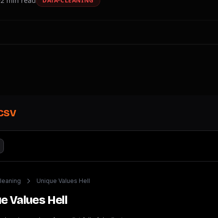
2
min read
DATA-CLEANING