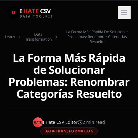
I
HATE
CSV
DATA TOOLKIT
La Forma Más Rápida De Solucionar
Data
Learn
Problemas: Renombrar Categorías
Transformation
Resuelto
La Forma Más Rápida
de Solucionar
Problemas: Renombrar
Categorías Resuelto
I Hate CSV Editor
2
min read
HATE
DATA-TRANSFORMATION