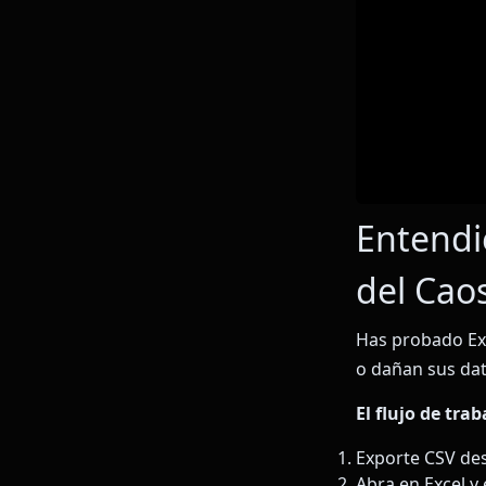
Entendi
del Cao
Has probado Ex
o dañan sus da
El flujo de tra
Exporte CSV de
Abra en Excel y 