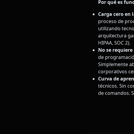
Por qué es fun
Carga cero en 
proceso de proc
utilizando tec
arquitectura ga
HIPAA, SOC 2).
No se requiere 
de programación
Simplemente abr
corporativos c
Curva de apren
técnicos. Sin c
de comandos. Si