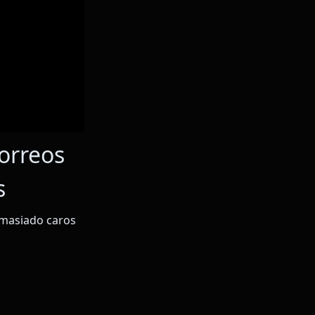
orreos
s
emasiado caros