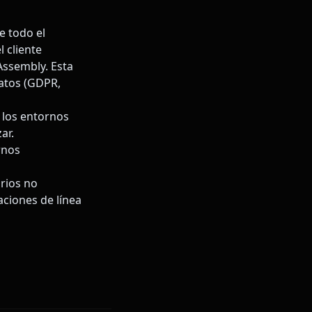
 todo el
 cliente
ssembly. Esta
datos (GDPR,
o los entornos
ar.
rnos
arios no
aciones de línea