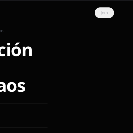
Join
aos
ción
aos