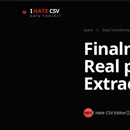
I
HATE
CSV
DATA TOOLKIT
Learn
Data Transforma
Final
Real 
Extra
I Hate CSV Editor
HATE