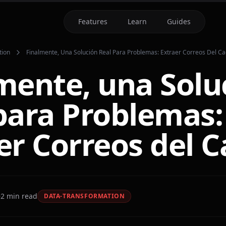
Features
Learn
Guides
tion
Finalmente, Una Solución Real Para Problemas: Extraer Correos Del C
mente, una Solu
para Problemas:
er Correos del C
2
min read
DATA-TRANSFORMATION