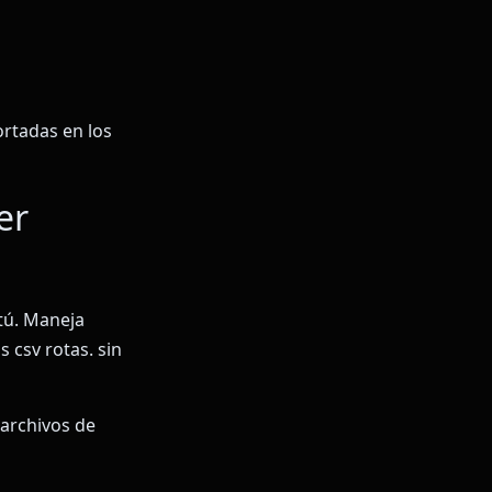
ortadas en los
er
tú. Maneja
 csv rotas. sin
 archivos de