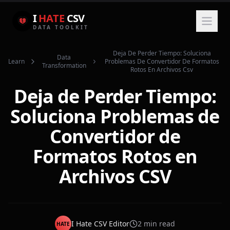
I
HATE
CSV
DATA TOOLKIT
Deja De Perder Tiempo: Soluciona
Data
Learn
Problemas De Convertidor De Formatos
Transformation
Rotos En Archivos Csv
Deja de Perder Tiempo:
Soluciona Problemas de
Convertidor de
Formatos Rotos en
Archivos CSV
I Hate CSV Editor
2
min read
HATE