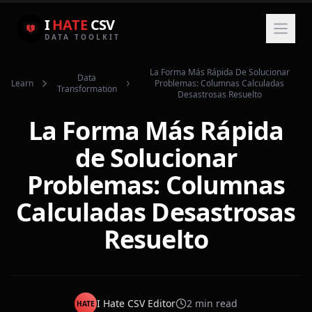
I
HATE
CSV
DATA TOOLKIT
La Forma Más Rápida De Solucionar
Data
Learn
Problemas: Columnas Calculadas
Transformation
Desastrosas Resuelto
La Forma Más Rápida
de Solucionar
Problemas: Columnas
Calculadas Desastrosas
Resuelto
I Hate CSV Editor
2
min read
HATE