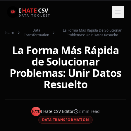
I
HATE
CSV
DATA TOOLKIT
Data
La Forma Más Rápida De Solucionar
Learn
Transformation
Problemas: Unir Datos Resuelto
La Forma Más Rápida
de Solucionar
Problemas: Unir Datos
Resuelto
I Hate CSV Editor
2
min read
HATE
DATA-TRANSFORMATION