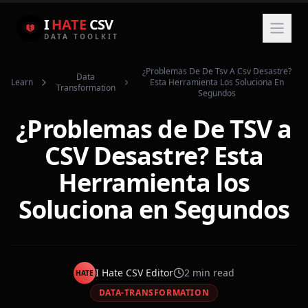
I
HATE
CSV
DATA TOOLKIT
¿problemas De De Tsv A Csv Desastre?
Data
Learn
Esta Herramienta Los Soluciona En
Transformation
Segundos
¿Problemas de De TSV a
CSV Desastre? Esta
Herramienta los
Soluciona en Segundos
I Hate CSV Editor
2
min read
HATE
DATA-TRANSFORMATION