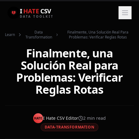
I
HATE
CSV
DATA TOOLKIT
Data
Finalmente, Una Solución Real Para
Learn
Transformation
Problemas: Verificar Reglas Rotas
Finalmente, una
Solución Real para
Problemas: Verificar
Reglas Rotas
I Hate CSV Editor
2
min read
HATE
DATA-TRANSFORMATION