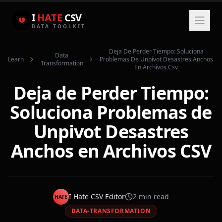
I
HATE
CSV
DATA TOOLKIT
Deja De Perder Tiempo: Soluciona
Data
Learn
Problemas De Unpivot Desastres Anchos
Transformation
En Archivos Csv
Deja de Perder Tiempo:
Soluciona Problemas de
Unpivot Desastres
Anchos en Archivos CSV
I Hate CSV Editor
2
min read
HATE
DATA-TRANSFORMATION