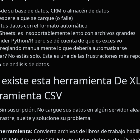
sde su base de datos, CRM o almacén de datos
espere a que se cargue (o falle)
tus datos con el formato automático
Sheets: es insoportablemente lento con archivos grandes
der Python/R pero se dé cuenta de que es excesivo
rreglando manualmente lo que debería automatizarse
iar? No estás solo. Esta es una de las frustraciones más rep
o de análisis de datos.
 existe esta herramienta De X
ramienta CSV
 Sin suscripción. No cargue sus datos en algún servidor alea
astre, suelte y solucione su problema.
 herramienta:
Convierta archivos de libros de trabajo habil
 (XLSM) al formato CSV. Extraiga datos de hojas de cálculo