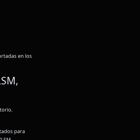
ortadas en los
LSM,
torio.
itados para
 XLSM