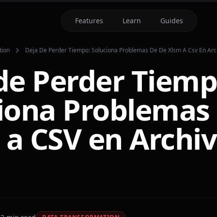
Features
Learn
Guides
tion
Deja De Perder Tiempo: Soluciona Problemas De De Xlsm A Csv En Arc
de Perder Tiemp
iona Problemas
a CSV en Archi