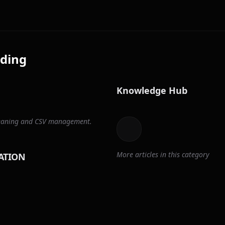
ding
Knowledge Hub
cleaning and CSV management.
More articles in this category
ATION