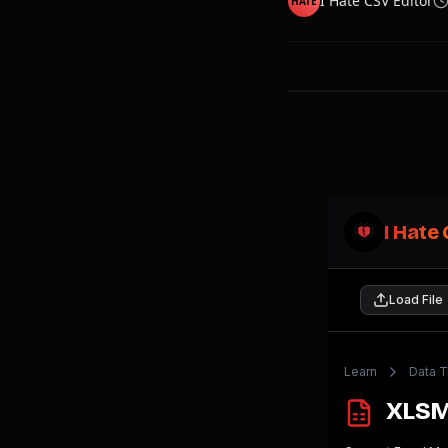
I Hate CSV Editor
HATE