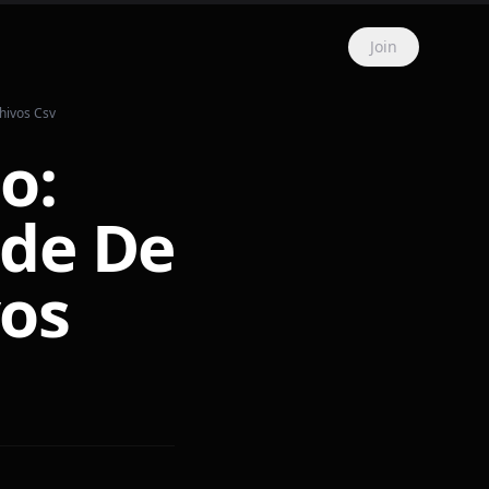
Join
hivos Csv
o:
 de De
vos