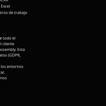
 Excel
ibros de trabajo
 todo el
 cliente
ssembly. Esta
datos (GDPR,
o los entornos
ar.
rnos