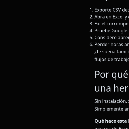
Exporte CSV de
Abra en Excel y 
Excel corrompe 
Pruebe Google 
Considere apren
Perder horas a
¿Te suena famil
flujos de trabaj
Por qué
una her
Sin instalación.
Simplemente arr
Qué hace esta
macros de Excel