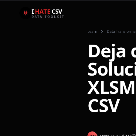
I
HATE
CSV
DATA TOOLKIT
Learn
Data Transforma
Deja 
Soluc
XLSM 
CSV