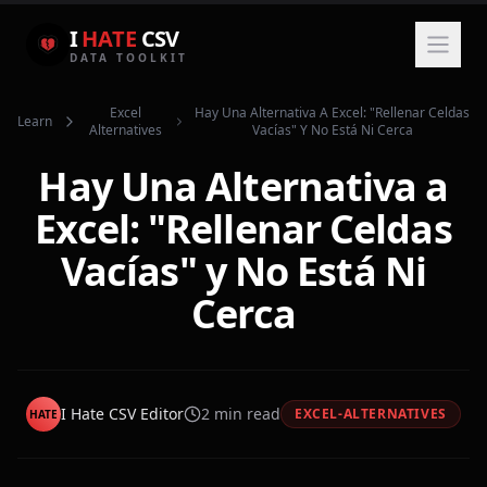
I
HATE
CSV
DATA TOOLKIT
Excel
Hay Una Alternativa A Excel: "rellenar Celdas
Learn
Alternatives
Vacías" Y No Está Ni Cerca
Hay Una Alternativa a
Excel: "Rellenar Celdas
Vacías" y No Está Ni
Cerca
I Hate CSV Editor
2
min read
EXCEL-ALTERNATIVES
HATE