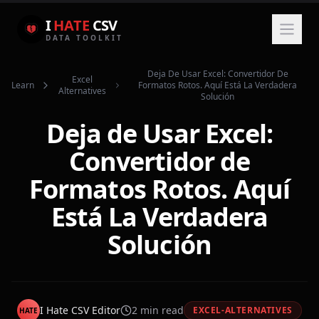
I
HATE
CSV
DATA TOOLKIT
Deja De Usar Excel: Convertidor De
Excel
Learn
Formatos Rotos. Aquí Está La Verdadera
Alternatives
Solución
Deja de Usar Excel:
Convertidor de
Formatos Rotos. Aquí
Está La Verdadera
Solución
I Hate CSV Editor
2
min read
EXCEL-ALTERNATIVES
HATE