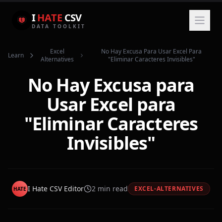
I
HATE
CSV
DATA TOOLKIT
Excel
No Hay Excusa Para Usar Excel Para
Learn
Alternatives
"eliminar Caracteres Invisibles"
No Hay Excusa para
Usar Excel para
"Eliminar Caracteres
Invisibles"
I Hate CSV Editor
2
min read
EXCEL-ALTERNATIVES
HATE