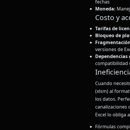
fechas
Moneda:
Manejo
Costo y ac
Tarifas de licen
Bloqueo de pl
Fragmentación 
versiones de Exc
Dependencias d
compatibilidad 
Ineficienci
Cuando necesite
(xlsm) al forma
los datos. Perf
canalizaciones 
Excel lo obliga
Fórmulas compl