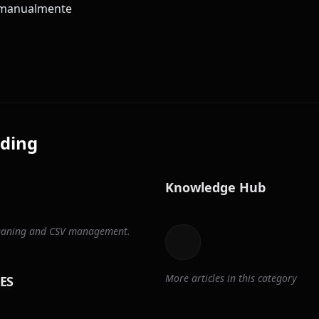
 manualmente
ding
Knowledge Hub
cleaning and CSV management.
More articles in this category
ES