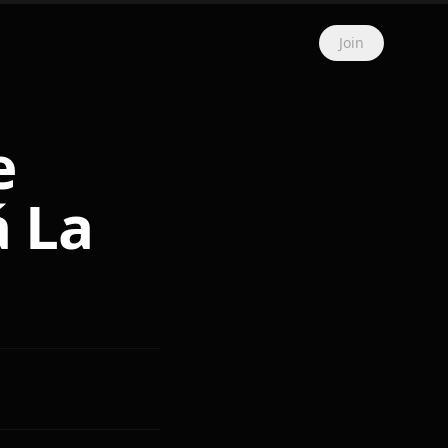
Join
e
á La