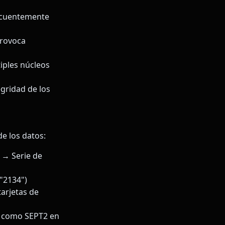
recuentemente
provoca
iples núcleos
gridad de los
de los datos:
 → Serie de
 "2134")
arjetas de
s como SEPT2 en