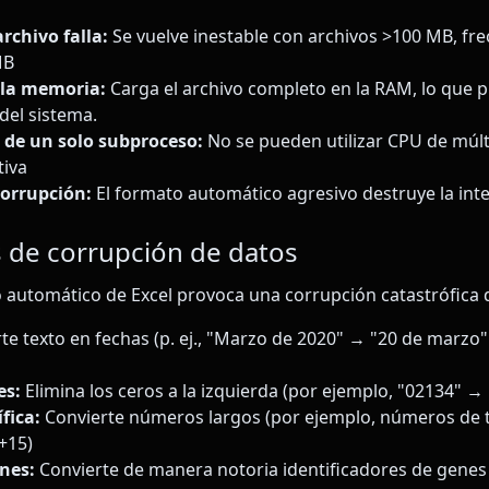
rchivo falla:
Se vuelve inestable con archivos >100 MB, f
MB
e la memoria:
Carga el archivo completo en la RAM, lo que 
del sistema.
de un solo subproceso:
No se pueden utilizar CPU de múlt
tiva
corrupción:
El formato automático agresivo destruye la inte
 de corrupción de datos
to automático de Excel provoca una corrupción catastrófica 
te texto en fechas (p. ej., "Marzo de 2020" → "20 de marzo"
es:
Elimina los ceros a la izquierda (por ejemplo, "02134" →
fica:
Convierte números largos (por ejemplo, números de t
+15)
nes:
Convierte de manera notoria identificadores de gene