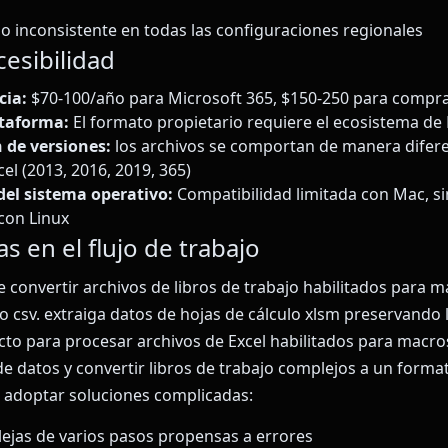
 inconsistente en todas las configuraciones regionales
cesibilidad
cia:
$70-100/año para Microsoft 365, $150-250 para compr
ataforma:
El formato propietario requiere el ecosistema de
de versiones:
los archivos se comportan de manera difere
el (2013, 2016, 2019, 365)
el sistema operativo:
Compatibilidad limitada con Mac, si
con Linux
as en el flujo de trabajo
 convertir archivos de libros de trabajo habilitados para m
to csv. extraiga datos de hojas de cálculo xlsm preservando 
ecto para procesar archivos de Excel habilitados para macro
de datos y convertir libros de trabajo complejos a un format
 a adoptar soluciones complicadas:
ejas de varios pasos propensas a errores