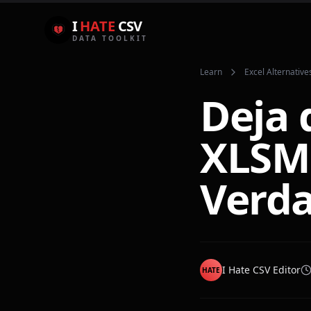
I
HATE
CSV
DATA TOOLKIT
Learn
Excel Alternative
Deja 
XLSM 
Verda
I Hate CSV Editor
HATE