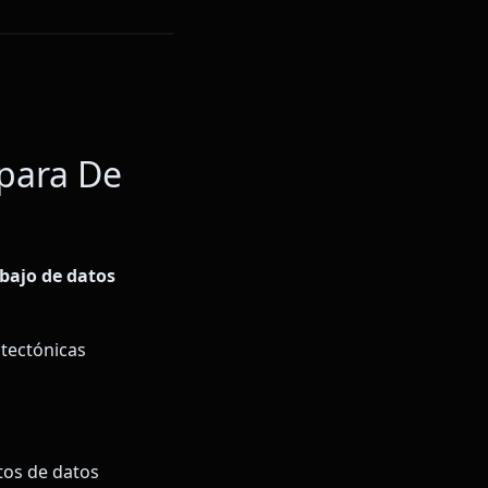
 para De
abajo de datos
itectónicas
tos de datos