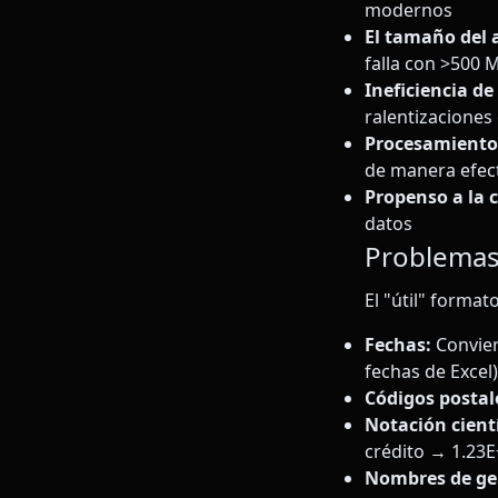
modernos
El tamaño del a
falla con >500 
Ineficiencia d
ralentizaciones 
Procesamiento 
de manera efec
Propenso a la 
datos
Problemas
El "útil" forma
Fechas:
Convier
fechas de Excel)
Códigos postal
Notación cientí
crédito → 1.23E
Nombres de ge