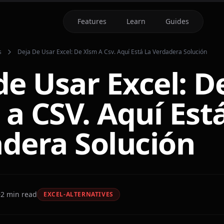
Features
Learn
Guides
s
Deja De Usar Excel: De Xlsm A Csv. Aquí Está La Verdadera Solución
de Usar Excel: D
a CSV. Aquí Est
dera Solución
2
min read
EXCEL-ALTERNATIVES