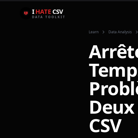
I
HATE
CSV
DATA TOOLKIT
Learn
Data Analysis
Arrêt
Temps
Prob
Deux 
CSV