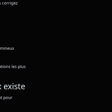
s corrigez
lumineux
ations les plus
 existe
nt pour