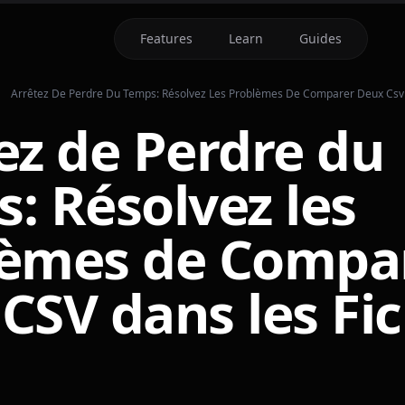
Features
Learn
Guides
Arrêtez De Perdre Du Temps: Résolvez Les Problèmes De Comparer Deux Csv 
ez de Perdre du
: Résolvez les
lèmes de Compa
CSV dans les Fic