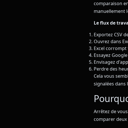
comparaison ent
manuellement l
Le flux de trav
Exportez CSV d
Ouvrez dans Exc
Excel corrompt
Essayez Google 
Envisagez d'app
Perdre des heur
Cela vous semble
signalées dans l
Pourquo
Arrêtez de vous
comparer deux p