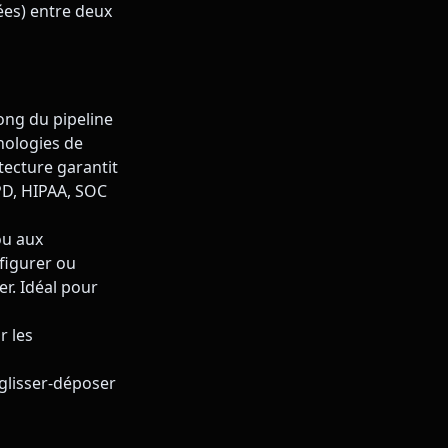
ées) entre deux
ong du pipeline
hnologies de
ecture garantit
PD, HIPAA, SOC
ou aux
nfigurer ou
r. Idéal pour
r les
glisser-déposer