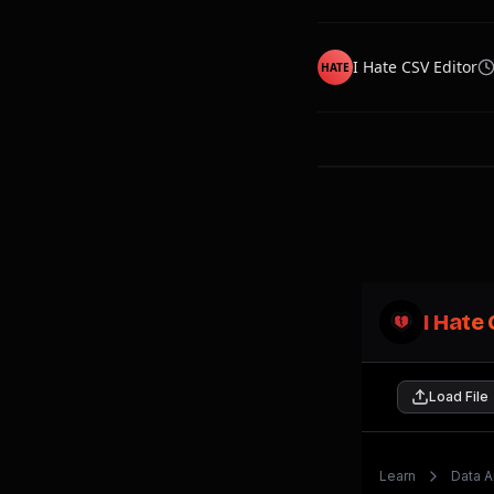
I Hate CSV Editor
HATE