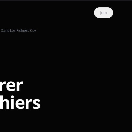
Join
Dans Les Fichiers Csv
rer
hiers