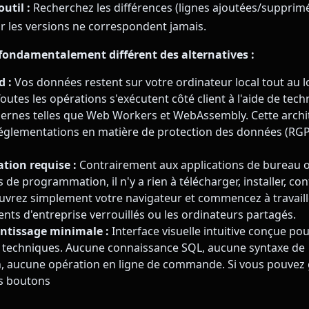
outil :
Recherchez les différences (lignes ajoutées/supprim
ar les versions ne correspondent jamais.
 fondamentalement différent des alternatives :
d :
Vos données restent sur votre ordinateur local tout au l
outes les opérations s'exécutent côté client à l'aide de tec
rnes telles que Web Workers et WebAssembly. Cette archit
réglementations en matière de protection des données (RG
tion requise :
Contrairement aux applications de bureau 
e programmation, il n'y a rien à télécharger, installer, co
Ouvrez simplement votre navigateur et commencez à travaille
nts d'entreprise verrouillés ou les ordinateurs partagés.
ntissage minimale :
Interface visuelle intuitive conçue pou
n techniques. Aucune connaissance SQL, aucune syntaxe de
 aucune opération en ligne de commande. Si vous pouvez 
es boutons