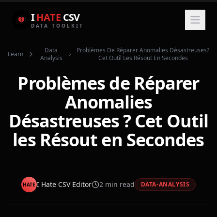
I
HATE
CSV
DATA TOOLKIT
Data
Problèmes De Réparer Anomalies Désastreuses?
Learn
Analysis
Cet Outil Les Résout En Secondes
Problèmes de Réparer
Anomalies
Désastreuses ? Cet Outil
les Résout en Secondes
I Hate CSV Editor
2
min read
DATA-ANALYSIS
HATE