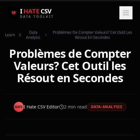
I
HATE
CSV
DATA TOOLKIT
Data
Problèmes De Compter Valeurs? Cet Outil Les
Learn
Analysis
Résout En Secondes
Problèmes de Compter
Valeurs? Cet Outil les
Résout en Secondes
I Hate CSV Editor
2
min read
DATA-ANALYSIS
HATE