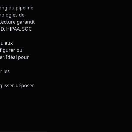
ong du pipeline
hnologies de
ecture garantit
PD, HIPAA, SOC
ou aux
nfigurer ou
r. Idéal pour
r les
glisser-déposer