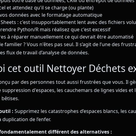
epuis votre base de données, CRM ou entrepôt de données
el et attendez qu'il se charge (ou plante)
 vos données avec le formatage automatique
Sheets : c'est insupportablement lent avec des fichiers vo
rendre Python/R mais réalisez que c'est excessif
es à réparer manuellement ce qui devrait être automatisé
 familier ? Vous n'êtes pas seul. Il s’agit de l’une des frustr
es flux de travail d’analyse de données.
 cet outil Nettoyer Déchets e
conçu par des personnes tout aussi frustrées que vous. Il gè
 suppression d'espaces, les cauchemars de lignes vides et l
 bêtises.
outil :
Supprimez les catastrophes d’espaces blancs, les c
a duplication de l’enfer.
 fondamentalement différent des alternatives :