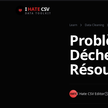
I
HATE
CSV
DATA TOOLKIT
Learn
Data Cleaning
Probl
Déche
Résou
I Hate CSV Editor
HATE