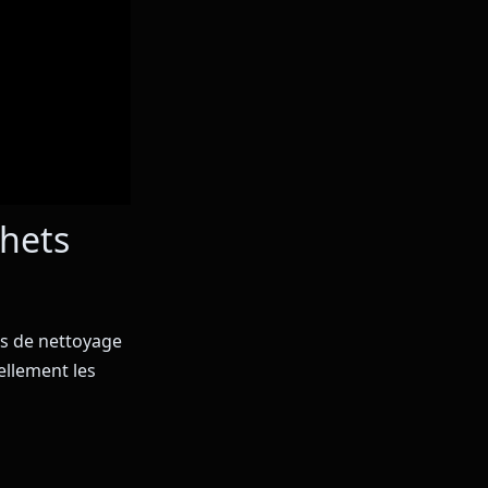
chets
es de nettoyage
ellement les