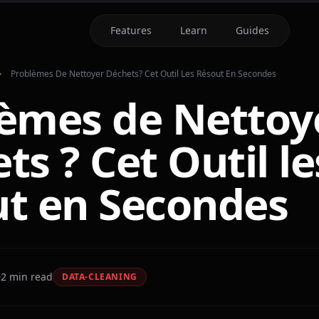
Features
Learn
Guides
Problèmes De Nettoyer Déchets? Cet Outil Les Résout En Secondes
èmes de Nettoy
ts ? Cet Outil le
t en Secondes
2
min read
DATA-CLEANING