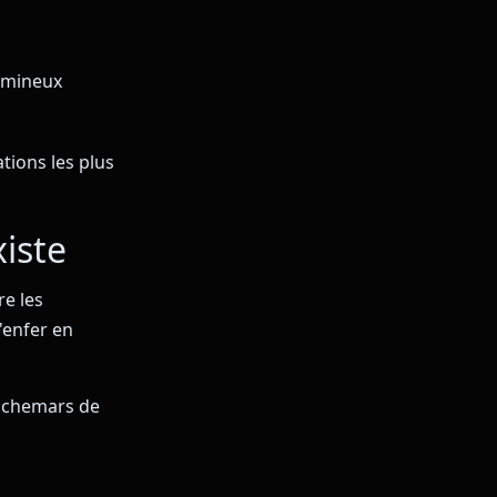
lumineux
ations les plus
xiste
re les
'enfer en
auchemars de