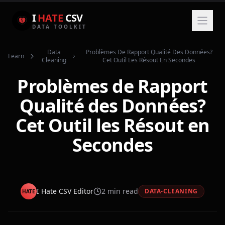
I
HATE
CSV
DATA TOOLKIT
Data
Problèmes De Rapport Qualité Des Données?
Learn
Cleaning
Cet Outil Les Résout En Secondes
Problèmes de Rapport
Qualité des Données?
Cet Outil les Résout en
Secondes
I Hate CSV Editor
2
min read
DATA-CLEANING
HATE