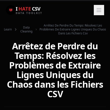
I
HATE
CSV
DATA TOOLKIT
Arrêtez De Perdre Du Temps: Résolvez Les
Data
Learn
Problèmes De Extraire Lignes Uniques Du Chaos
Cleaning
Dans Les Fichiers Csv
Arrêtez de Perdre du
Temps: Résolvez les
Problèmes de Extraire
Lignes Uniques du
Chaos dans les Fichiers
CSV