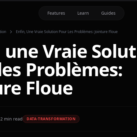
Features
Learn
Guides
tion
Enfin, Une Vraie Solution Pour Les Problèmes: Jointure Floue
, une Vraie Solu
les Problèmes:
ure Floue
2
min read
DATA-TRANSFORMATION