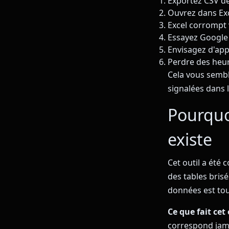
Exportez CSV d
Ouvrez dans Exc
Excel corrompt
Essayez Google 
Envisagez d'app
Perdre des heur
Cela vous semble
signalées dans l
Pourquoi
existe
Cet outil a été 
des tables bris
données est tou
Ce que fait cet 
correspond jama