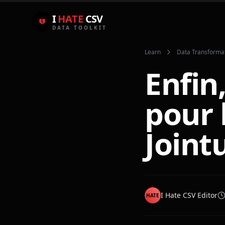
I
HATE
CSV
DATA TOOLKIT
Learn
Data Transforma
Enfin
pour 
Joint
I Hate CSV Editor
HATE