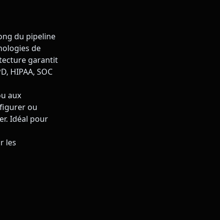
ong du pipeline
hnologies de
ecture garantit
PD, HIPAA, SOC
ou aux
nfigurer ou
r. Idéal pour
r les