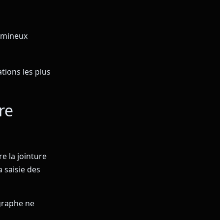
lumineux
ations les plus
re
e la jointure
 saisie des
graphe ne