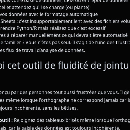
epuis votre base de données, CRM ou entrepôt de données
el et attendez qu'il se charge (ou plante)
 vos données avec le formatage automatique
Sheets : c'est insupportablement lent avec des fichiers vo
rendre Python/R mais réalisez que c'est excessif
es à réparer manuellement ce qui devrait être automatisé
 familier ? Vous n'êtes pas seul. Il s’agit de l’une des frustr
es flux de travail d’analyse de données.
 cet outil de fluidité de jointu
conçu par des personnes tout aussi frustrées que vous. Il gèr
ées même lorsque l'orthographe ne correspond jamais car la
jours incohérente. sans les bêtises.
outil :
Rejoignez des tableaux brisés même lorsque l'ortho
is, car la saisie des données est toujours incohérente.