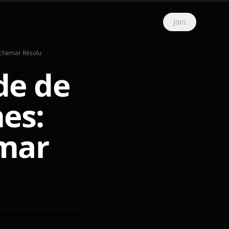
Join
uchemar Résolu
de de
es:
mar