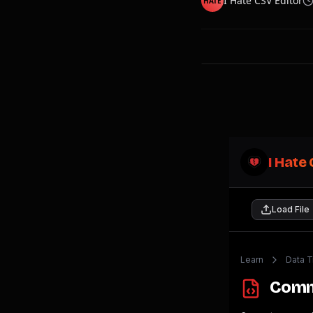
I Hate CSV Editor
HATE