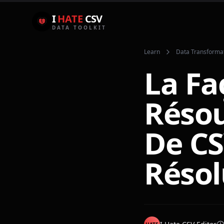
I
HATE
CSV
DATA TOOLKIT
Learn
Data Transforma
La Fa
Résou
De CS
Résol