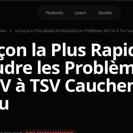
Features
Learn
Guides
tion
La Façon La Plus Rapide De Résoudre Les Problèmes: De Csv À Tsv Ca
çon la Plus Rapi
dre les Problèm
V à TSV Cauche
u