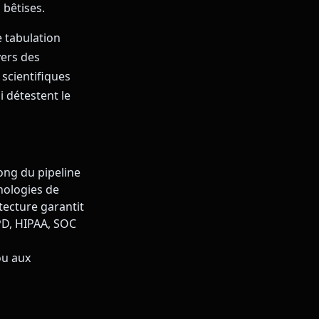
 bêtises.
e tabulation
vers des
scientifiques
i détestent le
ong du pipeline
hnologies de
ecture garantit
PD, HIPAA, SOC
ou aux