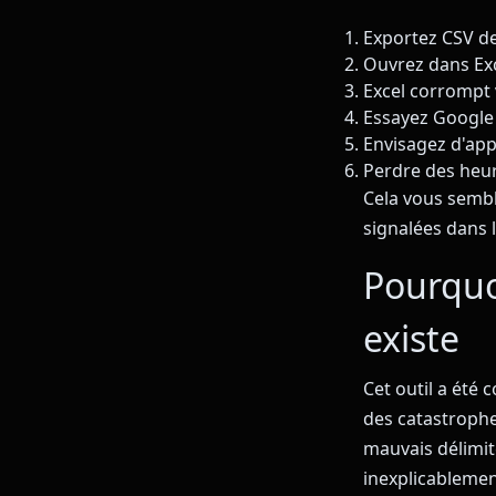
Exportez CSV d
Ouvrez dans Exc
Excel corrompt
Essayez Google 
Envisagez d'app
Perdre des heur
Cela vous semble
signalées dans l
Pourquo
existe
Cet outil a été 
des catastrophe
mauvais délimit
inexplicablemen