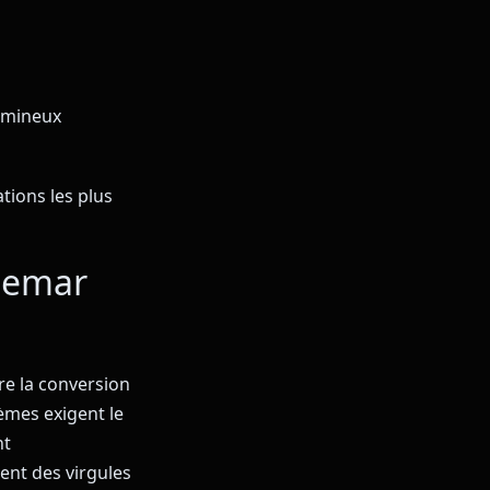
lumineux
ations les plus
chemar
re la conversion
èmes exigent le
nt
ent des virgules