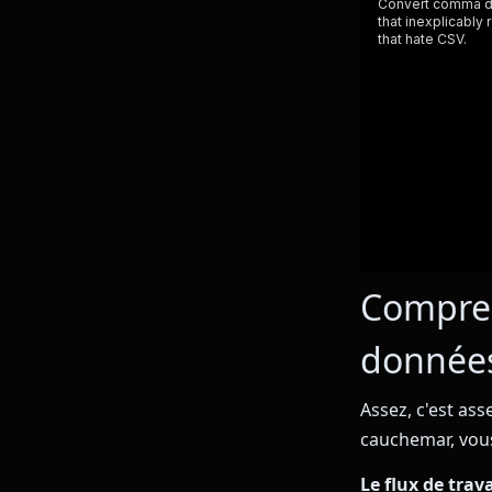
Compren
données
Assez, c'est as
cauchemar, vous
Le flux de trav