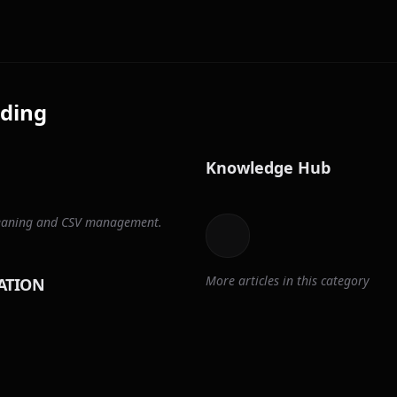
ding
Knowledge Hub
cleaning and CSV management.
More articles in this category
ATION