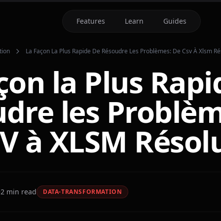
Features
Learn
Guides
tion
La Façon La Plus Rapide De Résoudre Les Problèmes: De Csv À Xlsm Ré
çon la Plus Rapi
dre les Problèm
V à XLSM Résol
2
min read
DATA-TRANSFORMATION