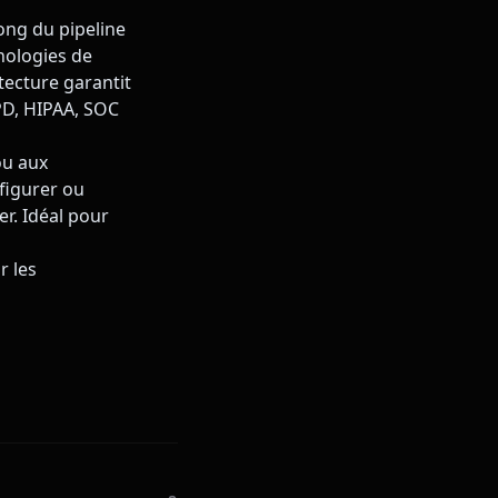
ong du pipeline
hnologies de
ecture garantit
PD, HIPAA, SOC
ou aux
nfigurer ou
r. Idéal pour
r les