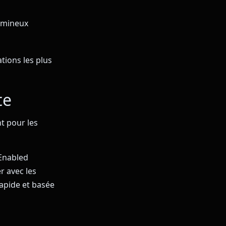
lumineux
ations les plus
te
t pour les
-Enabled
r avec les
rapide et basée