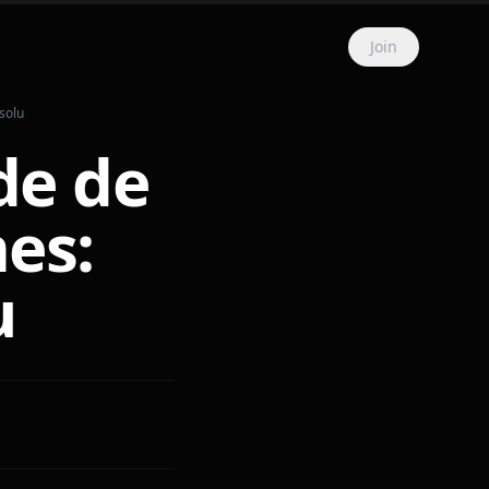
Join
solu
de de
es:
u