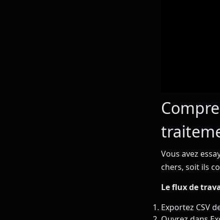
Compren
traitem
Vous avez essayé
chers, soit ils 
Le flux de trav
Exportez CSV d
Ouvrez dans Exc