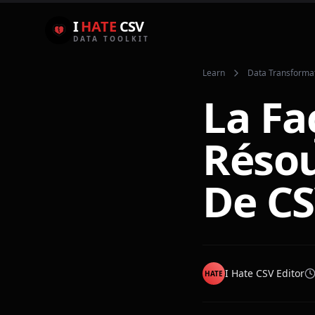
I
HATE
CSV
DATA TOOLKIT
Learn
Data Transforma
La Fa
Résou
De CS
I Hate CSV Editor
HATE