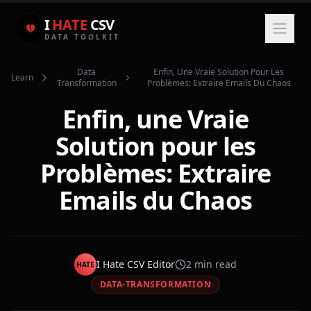
I
HATE
CSV
DATA TOOLKIT
Data
Enfin, Une Vraie Solution Pour Les
Learn
Transformation
Problèmes: Extraire Emails Du Chaos
Enfin, une Vraie
Solution pour les
Problèmes: Extraire
Emails du Chaos
I Hate CSV Editor
2
min read
HATE
DATA-TRANSFORMATION