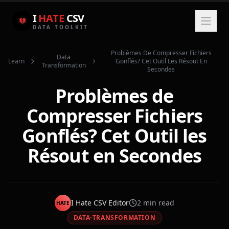
I
HATE
CSV
DATA TOOLKIT
Problèmes De Compresser Fichiers
Data
Learn
Gonflés? Cet Outil Les Résout En
Transformation
Secondes
Problèmes de
Compresser Fichiers
Gonflés? Cet Outil les
Résout en Secondes
I Hate CSV Editor
2
min read
HATE
DATA-TRANSFORMATION